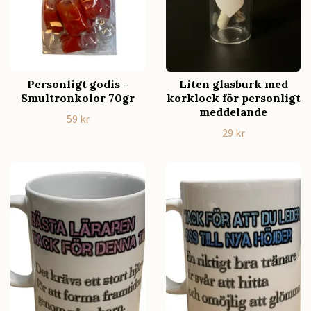
Personligt godis -
Liten glasburk med
Smultronkolor 70gr
korklock för personligt
meddelande
59 kr
29 kr