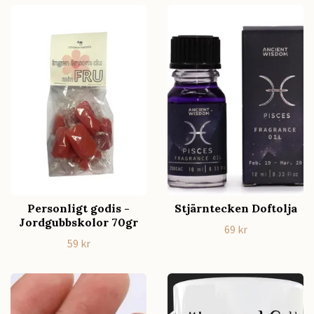
Personligt godis -
Stjärntecken Doftolja
Jordgubbskolor 70gr
69 kr
59 kr