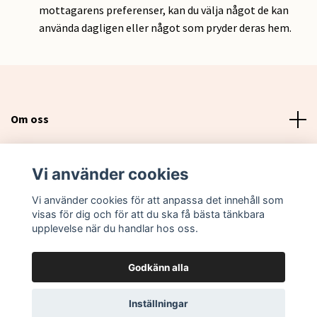
mottagarens preferenser, kan du välja något de kan
använda dagligen eller något som pryder deras hem.
Om oss
Läs mer
Vi använder cookies
Sociala medier
Vi använder cookies för att anpassa det innehåll som
visas för dig och för att du ska få bästa tänkbara
upplevelse när du handlar hos oss.
Godkänn alla
© 2026 Lovebox Sweden
Inställningar