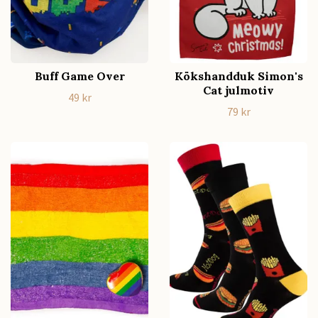
Buff Game Over
Kökshandduk Simon's
Cat julmotiv
49 kr
79 kr