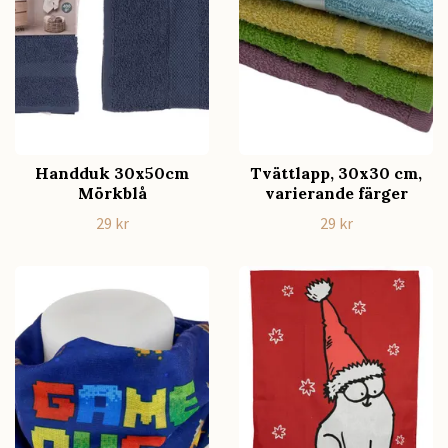
Handduk 30x50cm
Tvättlapp, 30x30 cm,
Mörkblå
varierande färger
29 kr
29 kr