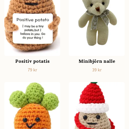
Positiv potatis
Minibjörn nalle
79 kr
39 kr