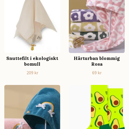
Snuttefilt i ekologiskt
Hårturban blommig
bomull
Rosa
209 kr
69 kr