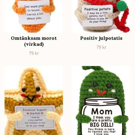
Omtänksam morot
Positiv julpotatis
(virkad)
79 kr
79 kr