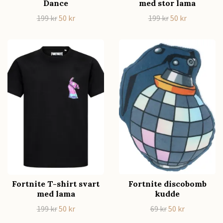
Dance
med stor lama
199 kr
50 kr
199 kr
50 kr
Fortnite T-shirt svart
Fortnite discobomb
med lama
kudde
199 kr
50 kr
69 kr
50 kr