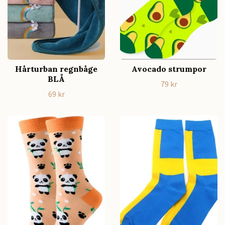
Hårturban regnbåge
Avocado strumpor
BLÅ
79 kr
69 kr