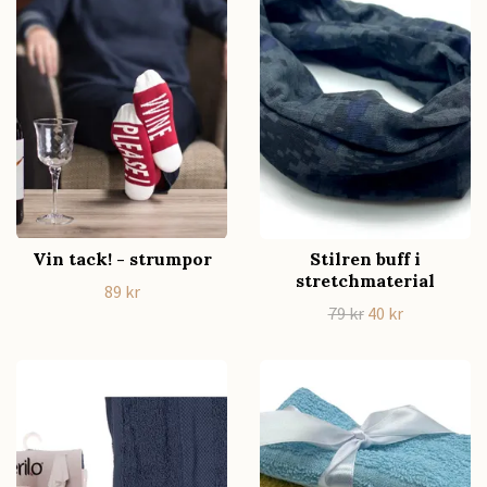
Vin tack! - strumpor
Stilren buff i
stretchmaterial
89 kr
79 kr
40 kr