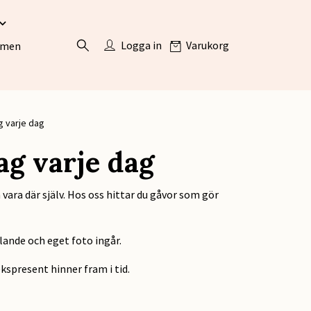
Logga in
Varukorg
ömen
g varje dag
ag varje dag
ara där själv. Hos oss hittar du gåvor som gör
lande och eget foto ingår.
lekspresent hinner fram i tid.