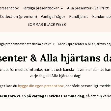
presentbox
Färdiga presentboxar
Alla presenter - Välj fritt
 Collection (premium)
Vanliga frågor
Kundtjänst
Kundomd
SOMMAR BLACK WEEK
iga presentboxar att skicka direkt!
Kärlekspresenter & Alla hjärtans da
enter & Alla hjärtans d
r att förmedla omtanke, närhet och känsla – även när du inte kan v
varje dag till Alla hjärtans dag!
eget kan du
bygga din egen presentbox
, där både personligt medde
 in före kl. 15 på vardagar skickas samma dag
, så att din kär