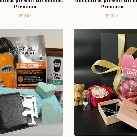
tisk present till honom:
Romantisk present till h
Premium
Premium
699 kr
699 kr