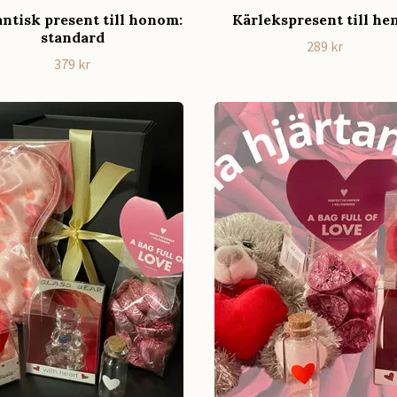
tisk present till honom:
Kärlekspresent till he
standard
289 kr
379 kr