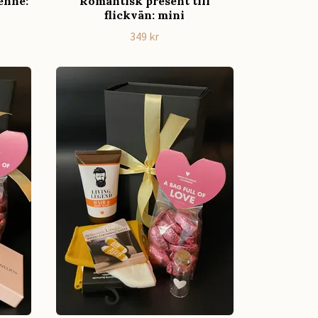
enne:
Romantisk present till
flickvän: mini
349 kr