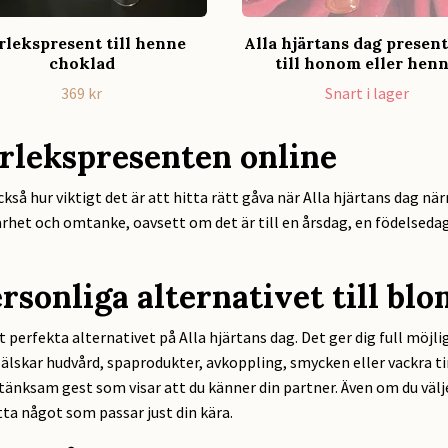
rlekspresent till henne
Alla hjärtans dag presen
choklad
till honom eller hen
369 kr
Snart i lager
ärlekspresenten online
 också hur viktigt det är att hitta rätt gåva när Alla hjärtans dag n
het och omtanke, oavsett om det är till en årsdag, en födelsedag
rsonliga alternativet till bl
perfekta alternativet på Alla hjärtans dag. Det ger dig full möjli
älskar hudvård, spaprodukter, avkoppling, smycken eller vackra tin
änksam gest som visar att du känner din partner. Även om du väljer
hitta något som passar just din kära.