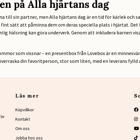
en på Alla hjärtans dag
na till sin partner, men Alla hjärtans dag är en tid för kärlek och
int sätt att påminna dem om deras speciella plats i hjärtat. Det 
nlig hälsning kan göra underverk. Genom att inkludera barnen visar
 blommor som vissnar – en presentbox från Lovebox är en minnesvär
verraska din favoritperson, stor som liten, med en leverans fylld av
Läs mer
S
Köpvillkor
för
Kontakt
Om oss
Jobba hos oss