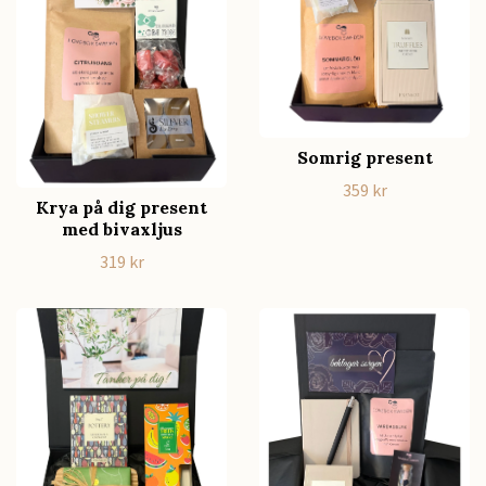
Somrig present
359 kr
Krya på dig present
med bivaxljus
319 kr