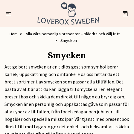
Hem
Alla våra personliga presenter – bläddra och välj fritt
Smycken
Smycken
Att ge bort smycken är en tidlös gest som symboliserar
kärlek, uppskattning och omtanke. Hos oss hittar du ett
brett sortiment av smycken som passar alla tillfällen. Det
bästa av allt är att du kan lägga till smyckena i en elegant
presentbox och skicka dem direkt till någon du bryr dig om.
Smycken är en personlig och uppskattad gåva som passar för
alla typer av tillfällen, från födelsedagar och jubileer till
högtider och speciella milstolpar. Vår tjänst med presentbox
direkt till mottagaren gör det enkelt och bekvämt att skicka
en minnesvärd gåva till någon du tycker om.