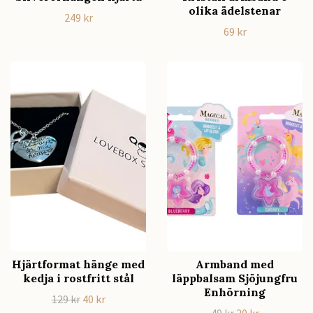
olika ädelstenar
249 kr
69 kr
Hjärtformat hänge med
Armband med
kedja i rostfritt stål
läppbalsam Sjöjungfru
Enhörning
129 kr
40 kr
49 kr
20 kr