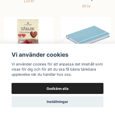
119 kr
69 kr
Vi använder cookies
Anteckningsbok i
neutrala färger
Vi använder cookies för att anpassa det innehåll som
visas för dig och för att du ska få bästa tänkbara
49 kr
Mjölkchokladhjärtan -
upplevelse när du handlar hos oss.
Kärlek i chokladform
80gr
Godkänn alla
69 kr
Inställningar