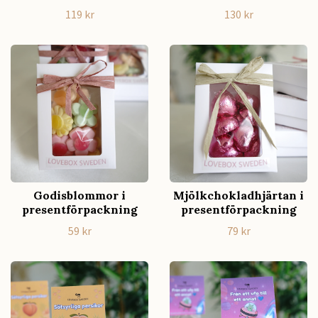
119 kr
130 kr
Godisblommor i
Mjölkchokladhjärtan i
presentförpackning
presentförpackning
59 kr
79 kr