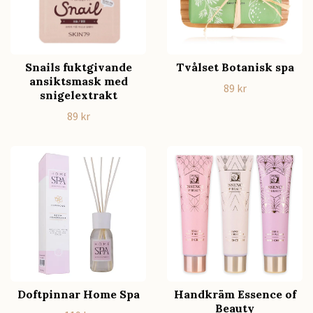
Snails fuktgivande
Tvålset Botanisk spa
ansiktsmask med
89 kr
snigelextrakt
89 kr
Doftpinnar Home Spa
Handkräm Essence of
Beauty