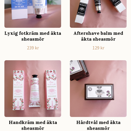
Lyxig fotkräm med äkta
Aftershave balm med
sheasmör
äkta sheasmör
239 kr
129 kr
Handkräm med äkta
Hårdtvål med äkta
sheasmör
sheasmör