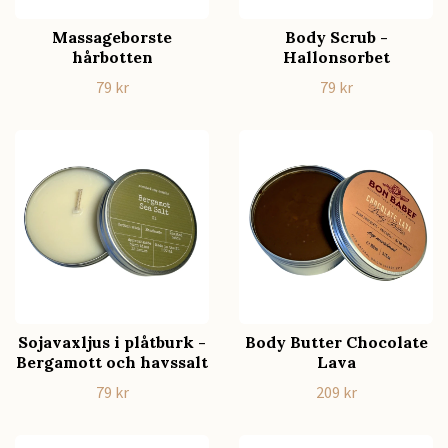
Massageborste
Body Scrub -
hårbotten
Hallonsorbet
79 kr
79 kr
Sojavaxljus i plåtburk -
Body Butter Chocolate
Bergamott och havssalt
Lava
79 kr
209 kr