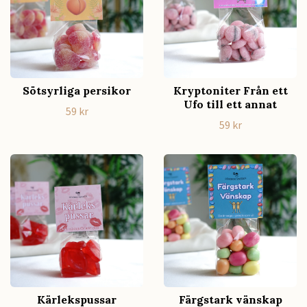
Sötsyrliga persikor
Kryptoniter Från ett
Ufo till ett annat
59 kr
59 kr
Kärlekspussar
Färgstark vänskap