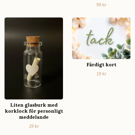
99 kr
Färdigt kort
19 kr
Liten glasburk med
korklock för personligt
meddelande
29 kr