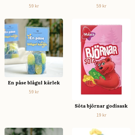
59 kr
59 kr
En påse blågul kärlek
59 kr
Söta björnar godisask
19 kr