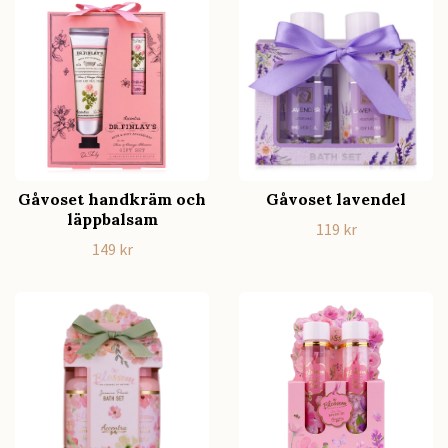
Gåvoset handkräm och
Gåvoset lavendel
läppbalsam
119 kr
149 kr