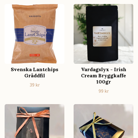
Svenska Lantchips
Vardagslyx - Irish
Gräddfil
Cream Bryggkaffe
100gr
39 kr
99 kr