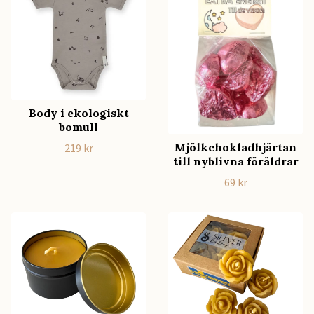
Body i ekologiskt
bomull
Mjölkchokladhjärtan
219 kr
till nyblivna föräldrar
69 kr