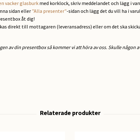
en vacker glasburk
med korklock, skriv meddelandet och lägg i va
enna sidan eller
"Alla presenter"
-sidan och lägg det du vill ha i var
resentbox åt dig!
ckas direkt till mottagaren (leveransadress) eller om det ska skick
gen av din presentbox så kommer vi att höra av oss. Skulle någon av