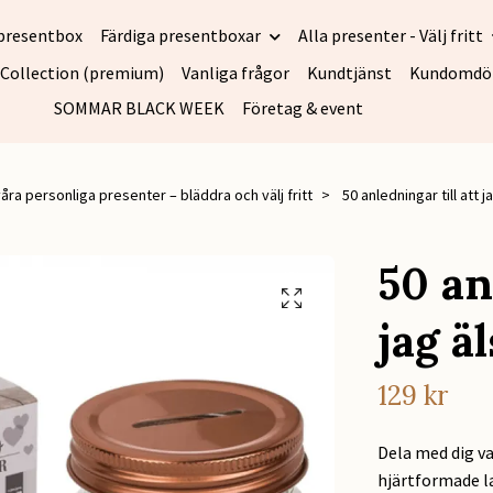
presentbox
Färdiga presentboxar
Alla presenter - Välj fritt
 Collection (premium)
Vanliga frågor
Kundtjänst
Kundomd
SOMMAR BLACK WEEK
Företag & event
våra personliga presenter – bläddra och välj fritt
50 anledningar till att j
50 an
jag ä
129 kr
Dela med dig va
hjärtformade la