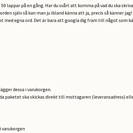
50 lappar på en gång. Har du svårt att komma på vad du ska skriva p
rden själv så kan man ju ibland känna att ja, precis så känner jag! 
 med egna ord. Det är bara att googla dig fram till något som kän
lägger dessa i varukorgen.
ida paketet ska skickas direkt till mottagaren (leveransadress) elle
i varukorgen