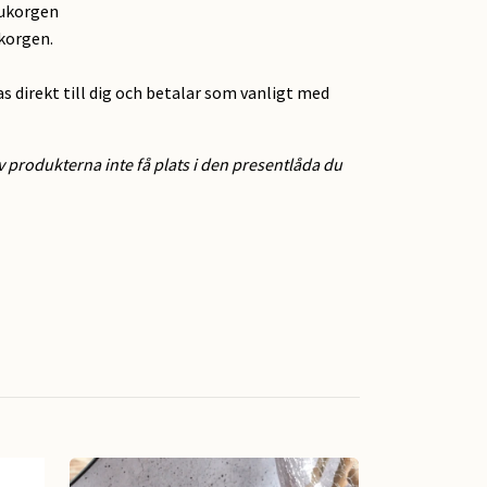
rukorgen
ukorgen.
as direkt till dig och betalar som vanligt med
 produkterna inte få plats i den presentlåda du
Födelsedagsp