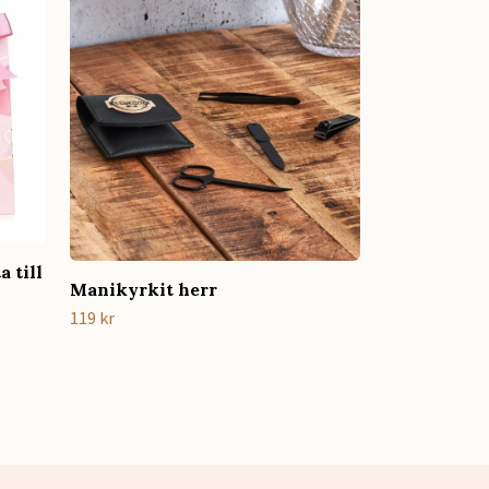
449 kr
a till
Manikyrkit herr
119 kr