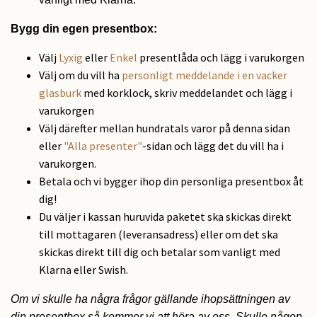
Bygg din egen presentbox:
Välj
Lyxig
eller
Enkel
presentlåda och lägg i varukorgen
Välj om du vill ha
personligt meddelande i en vacker
glasburk
med korklock, skriv meddelandet och lägg i
varukorgen
Välj därefter mellan hundratals varor på denna sidan
eller
"Alla presenter"
-sidan och lägg det du vill ha i
varukorgen.
Betala och vi bygger ihop din personliga presentbox åt
dig!
Du väljer i kassan huruvida paketet ska skickas direkt
till mottagaren (leveransadress) eller om det ska
skickas direkt till dig och betalar som vanligt med
Klarna eller Swish.
Om vi skulle ha några frågor gällande ihopsättningen av
din presentbox så kommer vi att höra av oss. Skulle någon