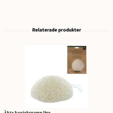
Äkta konjaksvamp ljus