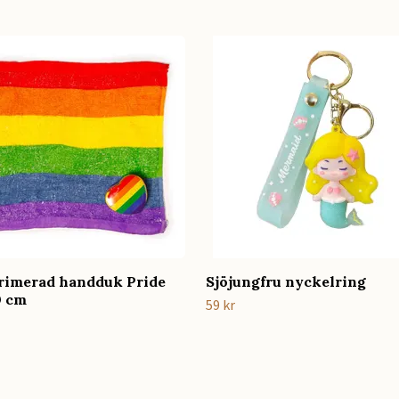
imerad handduk Pride
Sjöjungfru nyckelring
 cm
59 kr