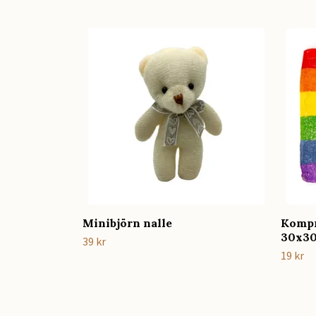
Minibjörn nalle
Kompr
30x30
39 kr
19 kr