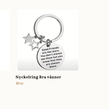
Mugg till v
169 kr
Nyckelring Bra vänner
49 kr