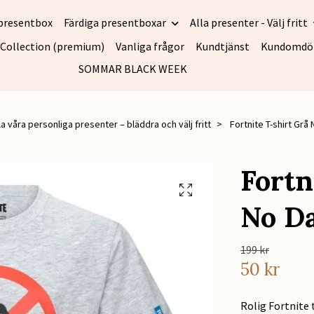
presentbox
Färdiga presentboxar
Alla presenter - Välj fritt
 Collection (premium)
Vanliga frågor
Kundtjänst
Kundomd
SOMMAR BLACK WEEK
la våra personliga presenter – bläddra och välj fritt
Fortnite T-shirt Grå
Fortn
No D
199 kr
50 kr
Rolig Fortnite 