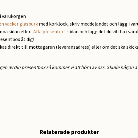
i varukorgen
en vacker glasburk
med korklock, skriv meddelandet och lägg i va
enna sidan eller
"Alla presenter"
-sidan och lägg det du vill ha i var
resentbox åt dig!
ckas direkt till mottagaren (leveransadress) eller om det ska skick
gen av din presentbox så kommer vi att höra av oss. Skulle någon av