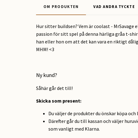
OM PRODUKTEN
VAD ANDRA TYCKTE
Hur sitter buildsen? Vem är coolast - MrSavage el
passion för sitt spel på denna härliga gråa t-shi
han eller hon om att det kan vara en riktigt dålig
MHM! <3
Ny kund?
Såhär går det till!
Skicka som present
:
Du väljer de produkter du önskar köpa och 
Därefter går du till kassan och väljer huruv
som vanligt med Klarna.