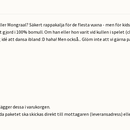
ler Mongraal? Säkert rappakalja för de flesta vuxna - men för kidse
rt gjord i 100% bomull. Om han eller hon varit vid kullen i spelet (
 idé att dansa ibland :D haha! Men också... Glöm inte att vi gärna p
lägger dessa i varukorgen.
ida paketet ska skickas direkt till mottagaren (leveransadress) elle