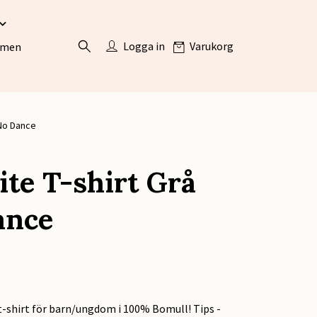
Logga in
Varukorg
ömen
 No Dance
ite T-shirt Grå
ance
t-shirt för barn/ungdom i 100% Bomull! Tips -