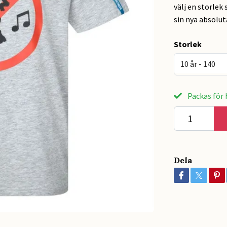
välj en storlek 
sin nya absoluta
Storlek
10 år - 140
Packas för h
Dela