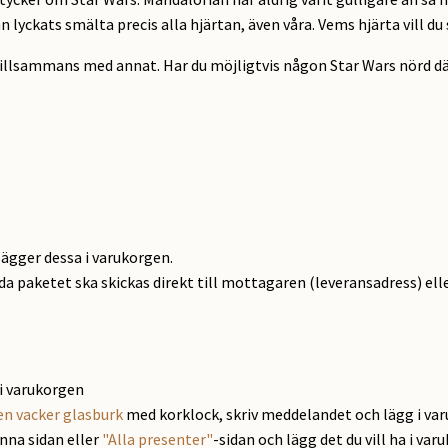
han lyckats smälta precis alla hjärtan, även våra. Vems hjärta vill d
 tillsammans med annat. Har du möjligtvis någon Star Wars nörd 
lägger dessa i varukorgen.
ida paketet ska skickas direkt till mottagaren (leveransadress) elle
i varukorgen
en vacker glasburk
med korklock, skriv meddelandet och lägg i va
enna sidan eller
"Alla presenter"
-sidan och lägg det du vill ha i var