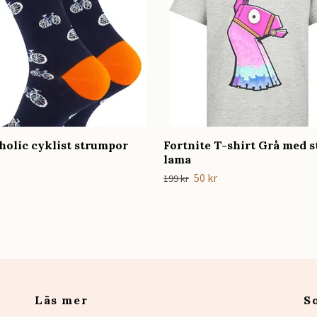
holic cyklist strumpor
Fortnite T-shirt Grå med s
lama
50 kr
199 kr
Läs mer
S