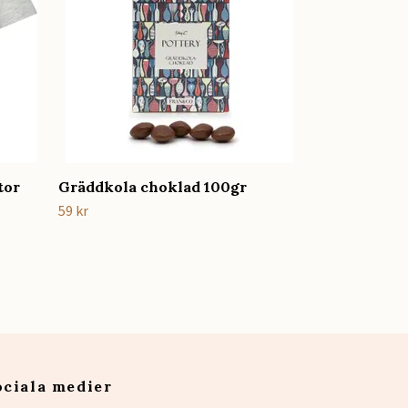
79 kr
tor
Gräddkola choklad 100gr
59 kr
ociala medier