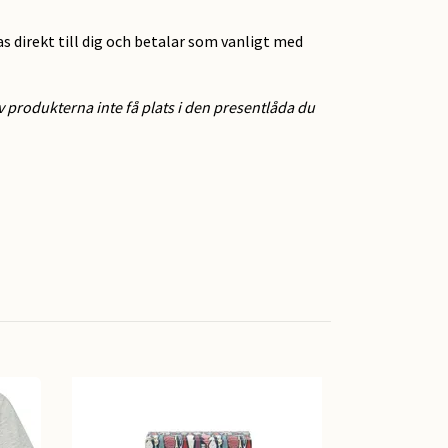
as direkt till dig och betalar som vanligt med
 produkterna inte få plats i den presentlåda du
The Body Sh
jordgubb 60