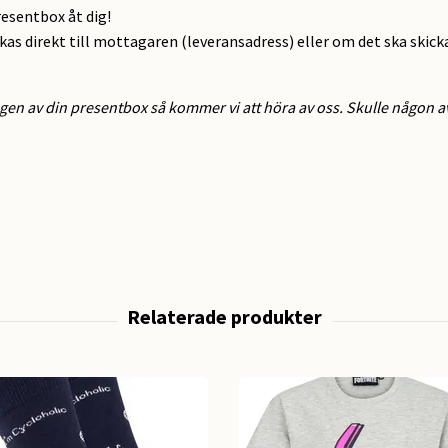
resentbox åt dig!
ckas direkt till mottagaren (leveransadress) eller om det ska skick
gen av din presentbox så kommer vi att höra av oss. Skulle någon av