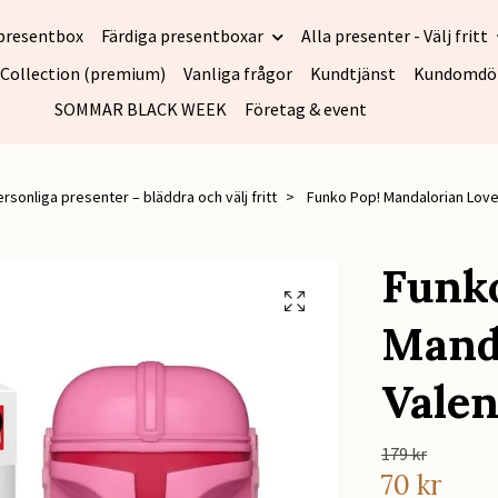
presentbox
Färdiga presentboxar
Alla presenter - Välj fritt
 Collection (premium)
Vanliga frågor
Kundtjänst
Kundomd
SOMMAR BLACK WEEK
Företag & event
ersonliga presenter – bläddra och välj fritt
Funko Pop! Mandalorian Love 
Funko
Mand
Valen
179 kr
70 kr