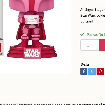
Äntligen i lage
Star Wars toki
Edition!
Packas för h
Dela
tycker om Star Wars. Mandalorian har aldrig varit gulligare än så 