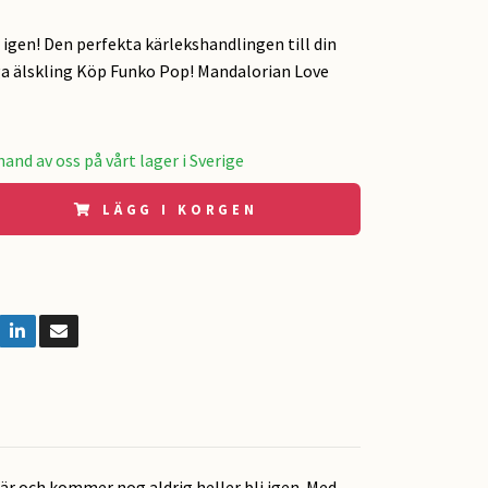
r igen! Den perfekta kärlekshandlingen till din
ga älskling Köp Funko Pop! Mandalorian Love
and av oss på vårt lager i Sverige
LÄGG I KORGEN
här och kommer nog aldrig heller bli igen. Med