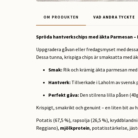
OM PRODUKTEN
VAD ANDRA TYCKTE
Spröda hantverkschips med äkta Parmesan – Ly
Uppgradera gåvan eller fredagsmyset med dessa 
Dessa tunna, krispiga chips är smaksatta med äkt
Smak:
Rik och krämig äkta parmesan med p
Hantverk:
Tillverkade i Laholm av svensk po
Perfekt gåva:
Den stilrena lilla påsen (40
Krispigt, smakrikt och genuint – en liten bit a
Potatis (67,5 %), rapsolja (26,5 %), kryddblandnin
Reggiano),
mjölkprotein
, potatisstärkelse, jäs