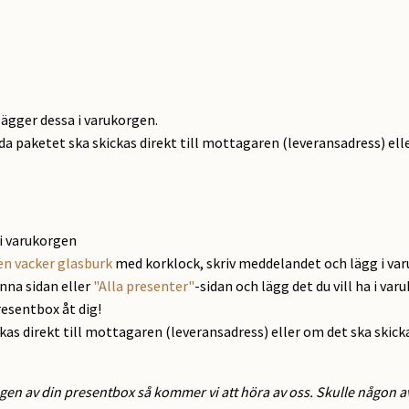
lägger dessa i varukorgen.
ida paketet ska skickas direkt till mottagaren (leveransadress) elle
i varukorgen
en vacker glasburk
med korklock, skriv meddelandet och lägg i va
enna sidan eller
"Alla presenter"
-sidan och lägg det du vill ha i var
resentbox åt dig!
ckas direkt till mottagaren (leveransadress) eller om det ska skick
gen av din presentbox så kommer vi att höra av oss. Skulle någon av