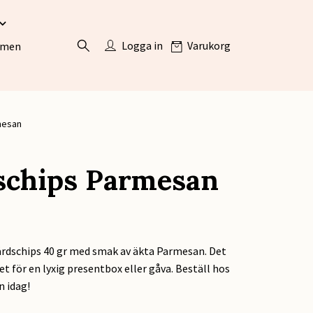
Logga in
Varukorg
ömen
mesan
schips Parmesan
årdschips 40 gr med smak av äkta Parmesan. Det
let för en lyxig presentbox eller gåva. Beställ hos
 idag!