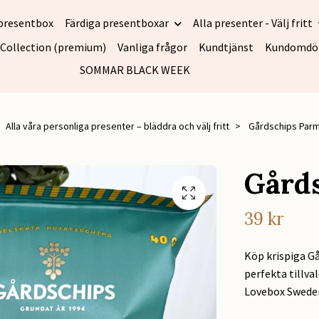
presentbox
Färdiga presentboxar
Alla presenter - Välj fritt
 Collection (premium)
Vanliga frågor
Kundtjänst
Kundomd
SOMMAR BLACK WEEK
Alla våra personliga presenter – bläddra och välj fritt
Gårdschips Par
Gård
39 kr
Köp krispiga G
perfekta tillva
Lovebox Sweden