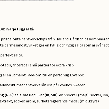
x i varje tugga! 🧀
prisbelönta hantverkschips från Halland. Gårdschips kombinerar 
a parmesanost, vilket ger en fyllig och lyxig sälta som är svår at
erfekt sälta.
tatis, friterade i små partier för extra krisp.
g) är en utmärkt "add-on" till en personlig Lovebox
v halländskt mathantverk från oss på Lovebox Sweden.
g (6 %): salt, vasslepulver (
mjölk
), druvsocker (majs), socker, lök
textrakt, socker, arom, surhetsreglerande medel (mjölksyra).