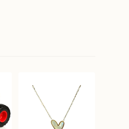
Doppresent
499 kr