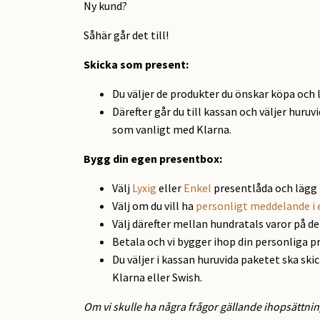
Ny kund?
Såhär går det till!
Skicka som present
:
Du väljer de produkter du önskar köpa och 
Därefter går du till kassan och väljer huruv
som vanligt med Klarna.
Bygg din egen presentbox:
Välj
Lyxig
eller
Enkel
presentlåda och lägg 
Välj om du vill ha
personligt meddelande i 
Välj därefter mellan hundratals varor på d
Betala och vi bygger ihop din personliga p
Du väljer i kassan huruvida paketet ska ski
Klarna eller Swish.
Om vi skulle ha några frågor gällande ihopsättnin