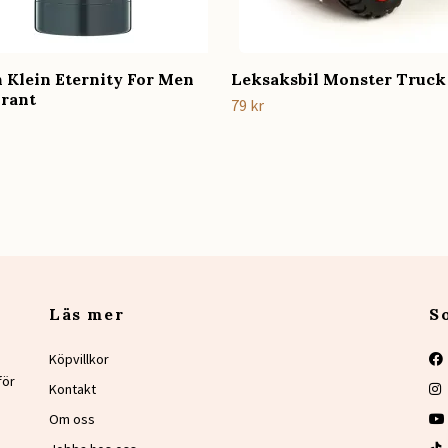
n Klein Eternity For Men
Leksaksbil Monster Truck
rant
79 kr
Läs mer
S
Köpvillkor
för
Kontakt
Om oss