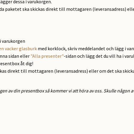
lägger dessa i varukorgen.
ida paketet ska skickas direkt till mottagaren (leveransadress) elle
i varukorgen
en vacker glasburk
med korklock, skriv meddelandet och lägg i va
enna sidan eller
"Alla presenter"
-sidan och lägg det du vill ha i var
resentbox åt dig!
ckas direkt till mottagaren (leveransadress) eller om det ska skick
gen av din presentbox så kommer vi att höra av oss. Skulle någon av