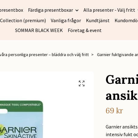
presentbox
Färdiga presentboxar
Alla presenter - Välj fritt
 Collection (premium)
Vanliga frågor
Kundtjänst
Kundomd
SOMMAR BLACK WEEK
Företag & event
 våra personliga presenter – bläddra och välj fritt
Garnier fuktgivande a
Garni
ansi
69 kr
Garnier ansikt
intensiv fukt o