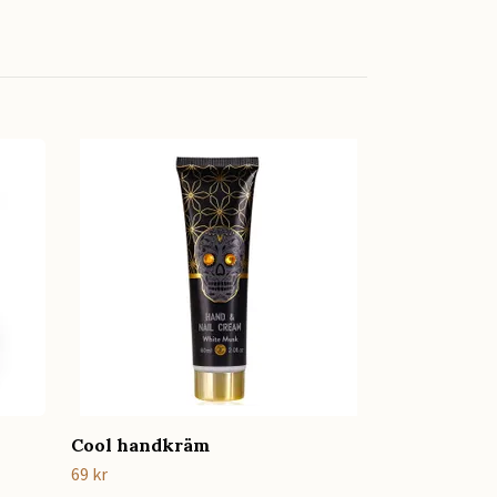
Personligt g
saltlakrits 
59 kr
Cool handkräm
69 kr