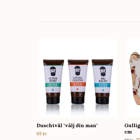
Duschtvål "välj din man"
Gulli
cm
69 kr
30