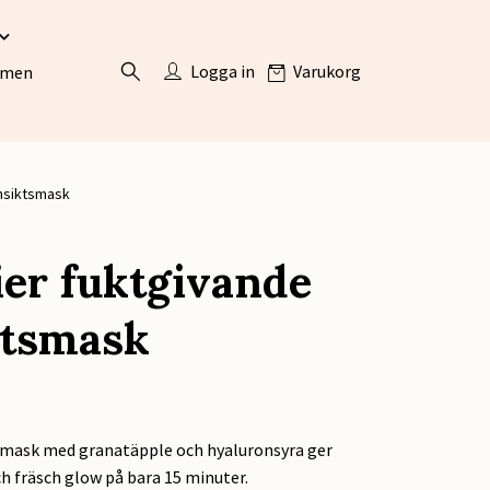
Logga in
Varukorg
ömen
nsiktsmask
er fuktgivande
ktsmask
smask med granatäpple och hyaluronsyra ger
ch fräsch glow på bara 15 minuter.