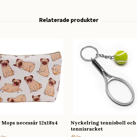
g Mops necessär 12x18x4
Nyckelring tennisboll och
tennisracket
 kr
49 kr