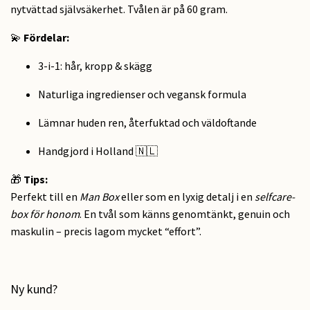
nytvättad självsäkerhet. Tvålen är på 60 gram.
💫
Fördelar:
3-i-1: hår, kropp & skägg
Naturliga ingredienser och vegansk formula
Lämnar huden ren, återfuktad och väldoftande
Handgjord i Holland 🇳🇱
🎁
Tips:
Perfekt till en
Man Box
eller som en lyxig detalj i en
selfcare-
box för honom
. En tvål som känns genomtänkt, genuin och
maskulin – precis lagom mycket “effort”.
Ny kund?