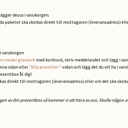
lägger dessa i varukorgen.
ida paketet ska skickas direkt till mottagaren (leveransadress) elle
i varukorgen
en vacker glasburk
med korklock, skriv meddelandet och lägg i va
enna sidan eller
"Alla presenter"
-sidan och lägg det du vill ha i var
resentbox åt dig!
ckas direkt till mottagaren (leveransadress) eller om det ska skick
gen av din presentbox så kommer vi att höra av oss. Skulle någon av