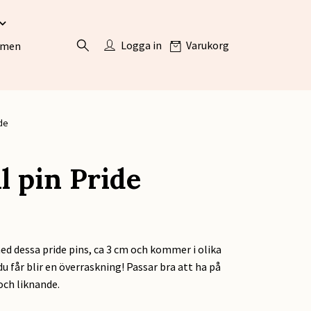
Logga in
Varukorg
ömen
de
l pin Pride
ed dessa pride pins, ca 3 cm och kommer i olika
du får blir en överraskning! Passar bra att ha på
och liknande.