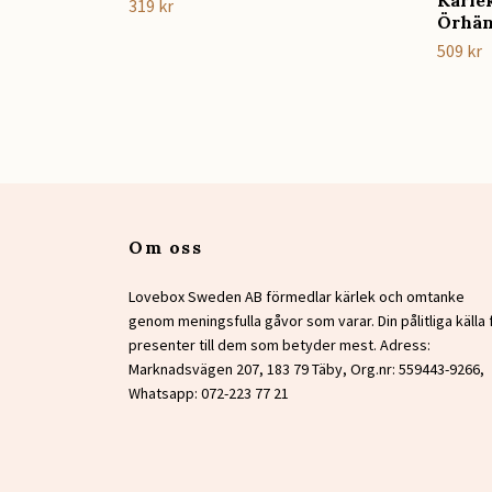
Kärlek
319 kr
Örhä
509 kr
Om oss
Lovebox Sweden AB förmedlar kärlek och omtanke
genom meningsfulla gåvor som varar. Din pålitliga källa 
presenter till dem som betyder mest. Adress:
Marknadsvägen 207, 183 79 Täby, Org.nr: 559443-9266,
Whatsapp: 072-223 77 21