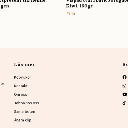
spresent till henne:
Vispad tvål i burk Jordgub
ngen
Kiwi, 160gr
79 kr
Läs mer
S
Köpvillkor
för
Kontakt
Om oss
Jobba hos oss
Samarbeten
Ångra köp