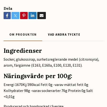
Dela
OM PRODUKTEN
VAD ANDRA TYCKTE
Ingredienser
Socker, glukossirap, surhetsreglerande medel (citronsyra),
arom, färgämne (E163, E160a, E100, E120, E131).
Näringsvärde per 100g:
Energi 1670Kj/390kcal Fett 0g -varav mättat fett 0g
Kolhydrater 98g -varav sockerarter 76g Protein 0g Salt
<0,01g
Producerad och handpackad i Sverige.