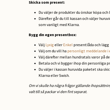
Skicka som present
:
Du väljer de produkter du önskar köpa och 
Därefter går du till kassan och väljer huruv
som vanligt med Klarna.
Bygg din egen presentbox:
Välj
Lyxig
eller
Enkel
presentlåda och lägg 
Välj om du vill ha
personligt meddelande i 
Välj därefter mellan hundratals varor på d
Betala och vi bygger ihop din personliga p
Du väljer i kassan huruvida paketet ska ski
Klarna eller Swish.
Om vi skulle ha några frågor gällande ihopsättnin
valt till så packar vi den fint separat.