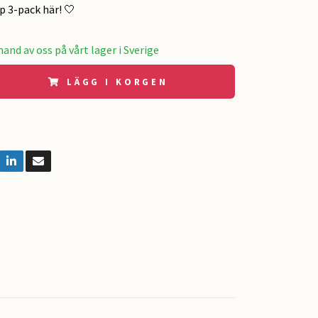
p 3-pack här! 🤍
and av oss på vårt lager i Sverige
LÄGG I KORGEN