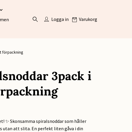
Logga in
Varukorg
ömen
t förpackning
lsnoddar 3pack i
örpackning
året! ✨ Skonsamma spiralsnoddar som håller
s utan att slita. En perfekt liten gåva i din