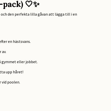
-pack) 🤍✨
ch den perfekta lilla gåvan att lägga till i en
efter en hästsvans.
 av.
å gymmet eller jobbet.
tta upp håret!
r vid poolen.