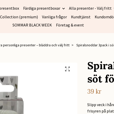
presentbox
Färdiga presentboxar
Alla presenter - Välj fritt
 Collection (premium)
Vanliga frågor
Kundtjänst
Kundomd
SOMMAR BLACK WEEK
Företag & event
ra personliga presenter – bläddra och välj fritt
Spiralsnoddar 3pack i sö
Spira
söt f
39 kr
Slipp veck i h
frisyren på plat