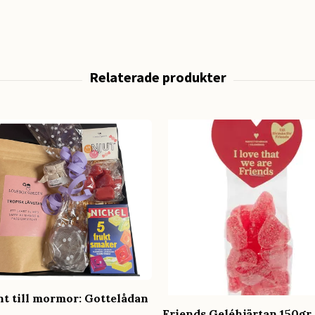
nt till mormor: Gottelådan
Friends Geléhjärtan 150gr