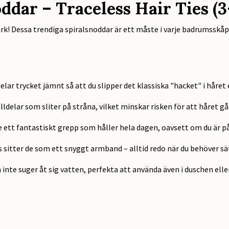
dar – Traceless Hair Ties (3
rk! Dessa trendiga spiralsnoddar är ett måste i varje badrumsskåp o
lar trycket jämnt så att du slipper det klassiska "hacket" i håret 
ldelar som sliter på stråna, vilket minskar risken för att håret går
e ett fantastiskt grepp som håller hela dagen, oavsett om du är p
 sitter de som ett snyggt armband – alltid redo när du behöver sä
 inte suger åt sig vatten, perfekta att använda även i duschen elle