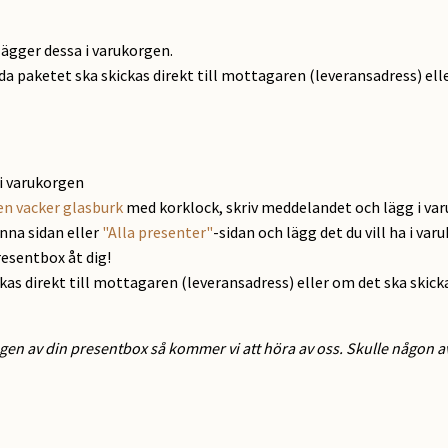
lägger dessa i varukorgen.
ida paketet ska skickas direkt till mottagaren (leveransadress) elle
i varukorgen
en vacker glasburk
med korklock, skriv meddelandet och lägg i va
enna sidan eller
"Alla presenter"
-sidan och lägg det du vill ha i var
resentbox åt dig!
ckas direkt till mottagaren (leveransadress) eller om det ska skick
gen av din presentbox så kommer vi att höra av oss. Skulle någon av