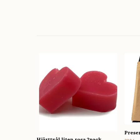
Prese
Hjärttvål liten rosa 2pack