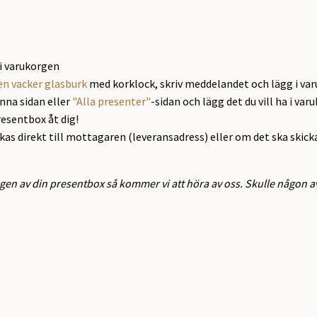
i varukorgen
en vacker glasburk
med korklock, skriv meddelandet och lägg i va
enna sidan eller
"Alla presenter"
-sidan och lägg det du vill ha i var
resentbox åt dig!
ckas direkt till mottagaren (leveransadress) eller om det ska skick
gen av din presentbox så kommer vi att höra av oss. Skulle någon av