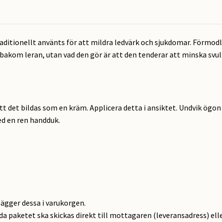
traditionellt använts för att mildra ledvärk och sjukdomar. Förmod
akom leran, utan vad den gör är att den tenderar att minska svul
att det bildas som en kräm. Applicera detta i ansiktet. Undvik ögo
ed en ren handduk.
lägger dessa i varukorgen.
ida paketet ska skickas direkt till mottagaren (leveransadress) elle