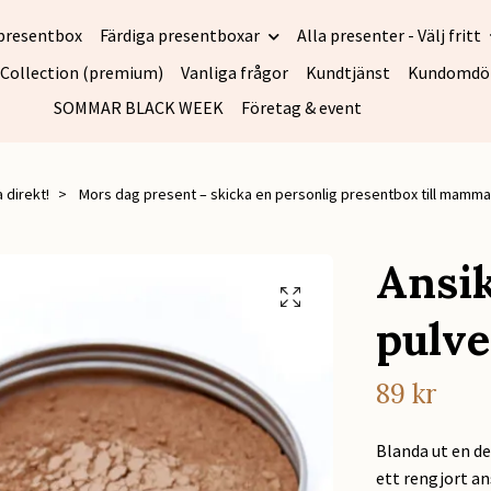
presentbox
Färdiga presentboxar
Alla presenter - Välj fritt
 Collection (premium)
Vanliga frågor
Kundtjänst
Kundomd
SOMMAR BLACK WEEK
Företag & event
 direkt!
Mors dag present – skicka en personlig presentbox till mamma
Ansik
pulve
89 kr
Blanda ut en de
ett rengjort ans