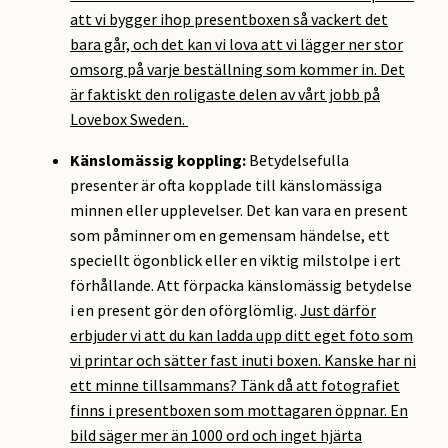
att vi bygger ihop presentboxen så vackert det
bara går, och det kan vi lova att vi lägger ner stor
omsorg på varje beställning som kommer in. Det
är faktiskt den roligaste delen av vårt jobb på
Lovebox Sweden.
Känslomässig koppling:
Betydelsefulla
presenter är ofta kopplade till känslomässiga
minnen eller upplevelser. Det kan vara en present
som påminner om en gemensam händelse, ett
speciellt ögonblick eller en viktig milstolpe i ert
förhållande. Att förpacka känslomässig betydelse
i en present gör den oförglömlig.
Just därför
erbjuder vi att du kan ladda upp ditt eget foto som
vi printar och sätter fast inuti boxen. Kanske har ni
ett minne tillsammans? Tänk då att fotografiet
finns i presentboxen som mottagaren öppnar. En
bild säger mer än 1000 ord och inget hjärta