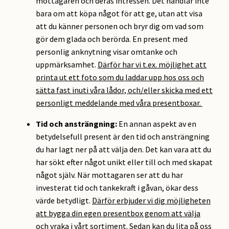
mottagaren och deras intressen. Det handlar inte
bara om att köpa något för att ge, utan att visa
att du känner personen och bryr dig om vad som
gör dem glada och berörda. En present med
personlig anknytning visar omtanke och
uppmärksamhet.
Därför har vi t.ex. möjlighet att
printa ut ett foto som du laddar upp hos oss och
sätta fast inuti våra lådor, och/eller skicka med ett
personligt meddelande med våra presentboxar.
Tid och ansträngning:
En annan aspekt av en
betydelsefull present är den tid och ansträngning
du har lagt ner på att välja den. Det kan vara att du
har sökt efter något unikt eller till och med skapat
något själv. När mottagaren ser att du har
investerat tid och tankekraft i gåvan, ökar dess
värde betydligt.
Därför erbjuder vi dig möjligheten
att bygga din egen presentbox genom att välja
och vraka i vårt sortiment. Sedan kan du lita på oss