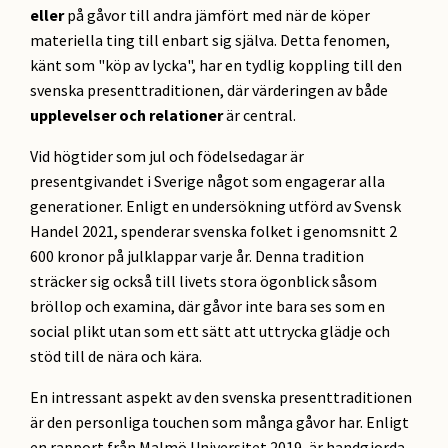
eller
på gåvor till andra jämfört med när de köper
materiella ting till enbart sig själva. Detta fenomen,
känt som "köp av lycka", har en tydlig koppling till den
svenska presenttraditionen, där värderingen av både
upplevelser och relationer
är central.
Vid högtider som jul och födelsedagar är
presentgivandet i Sverige något som engagerar alla
generationer. Enligt en undersökning utförd av Svensk
Handel 2021, spenderar svenska folket i genomsnitt 2
600 kronor på julklappar varje år. Denna tradition
sträcker sig också till livets stora ögonblick såsom
bröllop och examina, där gåvor inte bara ses som en
social plikt utan som ett sätt att uttrycka glädje och
stöd till de nära och kära.
En intressant aspekt av den svenska presenttraditionen
är den personliga touchen som många gåvor har. Enligt
en rapport från Malmö Universitet 2019, är handgjorda