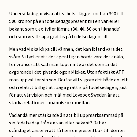
Undersökningar visar att vi helst lägger mellan 300 till
500 kronor på en födelsedagspresent till en vän eller
bekant som t.ex. fyller jämnt (30, 40, 50 och liknande)
och som vi vill säga grattis på födelsedagen till.
Men vad vi ska köpa till vännen, det kan ibland vara det
svåra. Vi tycker att det egentligen borde vara det enkla,
för vi anser att vad man köper inte är det som är det
avgörande i det givande ögonblicket. Utan faktiskt ATT
man uppvaktar sin vän. Därför vill vi göra det både enkelt
och relativt billigt att säga grattis på födelsedagen, just
för att vår vision och mål med Lovebox Sweden är att
stärka relationer - människor emellan.
Vad är då mer stärkande än att bli uppmärksammad på
sin födelsedag från en vän eller bekant? Det är
svårslaget anser vi att få hem en presentbox till dörren