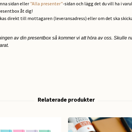
enna sidan eller
"Alla presenter"
-sidan och lägg det du vill ha i var
resentbox åt dig!
ckas direkt till mottagaren (leveransadress) eller om det ska skick
ningen av din presentbox så kommer vi att höra av oss. Skulle nå
parat.