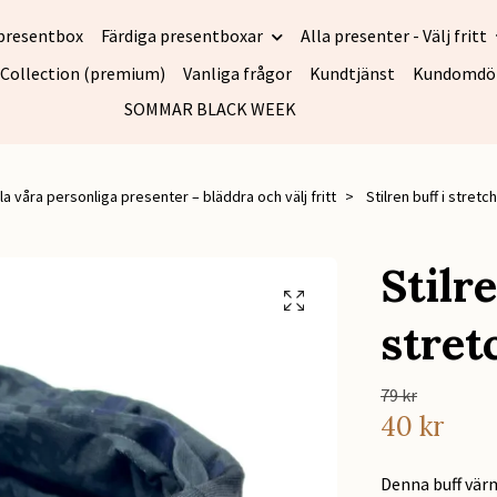
presentbox
Färdiga presentboxar
Alla presenter - Välj fritt
 Collection (premium)
Vanliga frågor
Kundtjänst
Kundomd
SOMMAR BLACK WEEK
lla våra personliga presenter – bläddra och välj fritt
Stilren buff i stretc
Stilre
stret
79 kr
40 kr
Denna buff värm