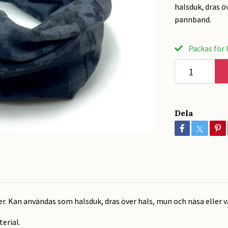
halsduk, dras ö
pannband.
Packas för h
Dela
er. Kan användas som halsduk, dras över hals, mun och näsa eller v
erial.