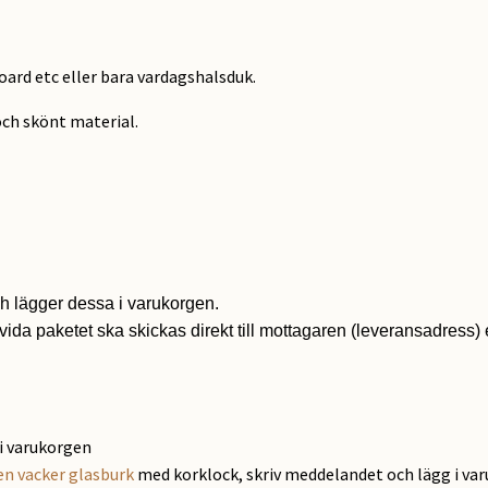
oard etc eller bara vardagshalsduk.
och skönt material.
h lägger dessa i varukorgen.
vida paketet ska skickas direkt till mottagaren (leveransadress) e
i varukorgen
en vacker glasburk
med korklock, skriv meddelandet och lägg i va