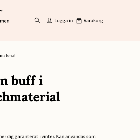
Logga in
Varukorg
ömen
hmaterial
n buff i
chmaterial
er dig garanterat i vinter. Kan användas som