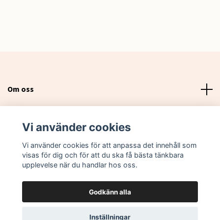
Om oss
Läs mer
Vi använder cookies
Sociala medier
Vi använder cookies för att anpassa det innehåll som
visas för dig och för att du ska få bästa tänkbara
upplevelse när du handlar hos oss.
Godkänn alla
© 2026 Lovebox Sweden
Inställningar