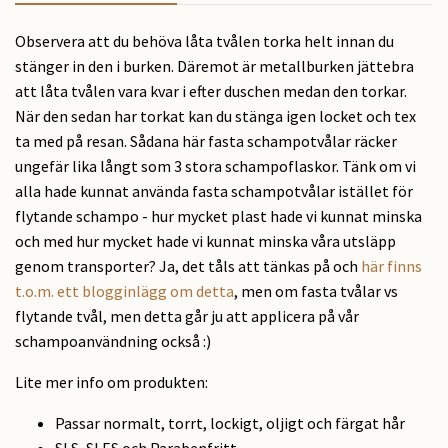
Observera att du behöva låta tvålen torka helt innan du
stänger in den i burken. Däremot är metallburken jättebra
att låta tvålen vara kvar i efter duschen medan den torkar.
När den sedan har torkat kan du stänga igen locket och tex
ta med på resan. Sådana här fasta schampotvålar räcker
ungefär lika långt som 3 stora schampoflaskor. Tänk om vi
alla hade kunnat använda fasta schampotvålar istället för
flytande schampo - hur mycket plast hade vi kunnat minska
och med hur mycket hade vi kunnat minska våra utsläpp
genom transporter? Ja, det tåls att tänkas på och
här finns
t.o.m. ett blogginlägg om detta
, men om fasta tvålar vs
flytande tvål, men detta går ju att applicera på vår
schampoanvändning också :)
Lite mer info om produkten:
Passar normalt, torrt, lockigt, oljigt och färgat hår