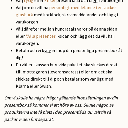
Välj
Lyxig
eller
Enkel
presentlåda och lägg i varukorgen
Välj om du vill ha
personligt meddelande i en vacker
glasburk
med korklock, skriv meddelandet och lägg i
varukorgen
Välj därefter mellan hundratals varor på denna sidan
eller
"Alla presenter"
-sidan och lägg det du vill ha i
varukorgen.
Betala och vi bygger ihop din personliga presentbox åt
dig!
Du väljer i kassan huruvida paketet ska skickas direkt
till mottagaren (leveransadress) eller om det ska
skickas direkt till dig och betalar som vanligt med
Klarna eller Swish.
Om vi skulle ha några frågor gällande ihopsättningen av din
presentbox så kommer vi att höra av oss. Skulle någon av
produkterna inte få plats i den presentlåda du valt till så
packar vi den fint separat.