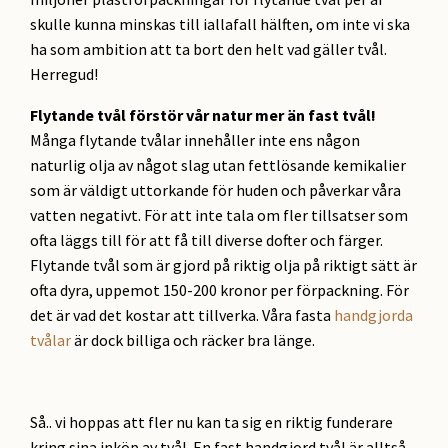
skulle kunna minskas till iallafall hälften, om inte vi ska
ha som ambition att ta bort den helt vad gäller tvål.
Herregud!
Flytande tvål förstör vår natur mer än fast tvål!
Många flytande tvålar innehåller inte ens någon
naturlig olja av något slag utan fettlösande kemikalier
som är väldigt uttorkande för huden och påverkar våra
vatten negativt. För att inte tala om fler tillsatser som
ofta läggs till för att få till diverse dofter och färger.
Flytande tvål som är gjord på riktig olja på riktigt sätt är
ofta dyra, uppemot 150-200 kronor per förpackning. För
det är vad det kostar att tillverka. Våra fasta
handgjorda
tvålar
är dock billiga och räcker bra länge.
Så.. vi hoppas att fler nu kan ta sig en riktig funderare
kring sina inköp av tvål. En fast handgjord tvål är alltså