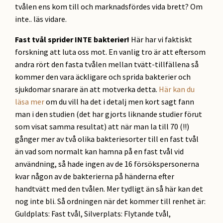
tvålen ens kom till och marknadsfördes vida brett? Om
inte.. läs vidare.
Fast tvål sprider INTE bakterier!
Här har vi faktiskt
forskning att luta oss mot. En vanlig tro är att eftersom
andra rört den fasta tvålen mellan tvätt-tillfällena så
kommer den vara äckligare och sprida bakterier och
sjukdomar snarare än att motverka detta.
Här kan du
läsa mer
om du vill ha det i detalj men kort sagt fann
man i den studien (det har gjorts liknande studier förut
som visat samma resultat) att när man la till 70 (!!)
gånger mer av två olika bakteriesorter till en fast tvål
än vad som normalt kan hamna på en fast tvål vid
användning, så hade ingen av de 16 försökspersonerna
kvar någon av de bakterierna på händerna efter
handtvätt med den tvålen. Mer tydligt än så här kan det
nog inte bli. Så ordningen när det kommer till renhet är:
Guldplats: Fast tvål, Silverplats: Flytande tvål,