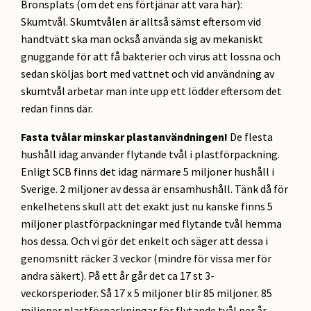
Bronsplats (om det ens förtjänar att vara här):
Skumtvål. Skumtvålen är alltså sämst eftersom vid
handtvätt ska man också använda sig av mekaniskt
gnuggande för att få bakterier och virus att lossna och
sedan sköljas bort med vattnet och vid användning av
skumtvål arbetar man inte upp ett lödder eftersom det
redan finns där.
Fasta tvålar minskar plastanvändningen!
De flesta
hushåll idag använder flytande tvål i plastförpackning.
Enligt SCB finns det idag närmare 5 miljoner hushåll i
Sverige. 2 miljoner av dessa är ensamhushåll. Tänk då för
enkelhetens skull att det exakt just nu kanske finns 5
miljoner plastförpackningar med flytande tvål hemma
hos dessa. Och vi gör det enkelt och säger att dessa i
genomsnitt räcker 3 veckor (mindre för vissa mer för
andra säkert). På ett år går det ca 17 st 3-
veckorsperioder. Så 17 x 5 miljoner blir 85 miljoner. 85
miljoner plastförpackningar för flytande tvål per år