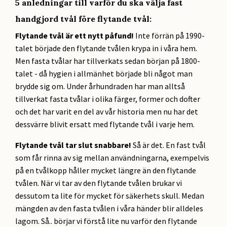
5 anledningar till varför du ska välja fast
handgjord tvål före flytande tvål:
Flytande tvål är ett nytt påfund!
Inte förrän på 1990-
talet började den flytande tvålen krypa in i våra hem.
Men fasta tvålar har tillverkats sedan början på 1800-
talet - då hygien i allmänhet började bli något man
brydde sig om. Under århundraden har man alltså
tillverkat fasta tvålar i olika färger, former och dofter
och det har varit en del av vår historia men nu har det
dessvärre blivit ersatt med flytande tvål i varje hem.
Flytande tvål tar slut snabbare!
Så är det. En fast tvål
som får rinna av sig mellan användningarna, exempelvis
på en tvålkopp håller mycket längre än den flytande
tvålen. När vi tar av den flytande tvålen brukar vi
dessutom ta lite för mycket för säkerhets skull. Medan
mängden av den fasta tvålen i våra händer blir alldeles
lagom. Så.. börjar vi förstå lite nu varför den flytande