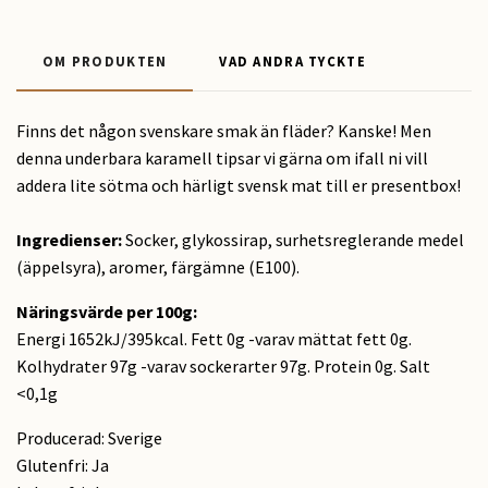
OM PRODUKTEN
VAD ANDRA TYCKTE
Finns det någon svenskare smak än fläder? Kanske! Men
denna underbara karamell tipsar vi gärna om ifall ni vill
addera lite sötma och härligt svensk mat till er presentbox!
Ingredienser:
Socker, glykossirap, surhetsreglerande medel
(äppelsyra), aromer, färgämne (E100).
Näringsvärde per 100g:
Energi 1652kJ/395kcal. Fett 0g -varav mättat fett 0g.
Kolhydrater 97g -varav sockerarter 97g. Protein 0g. Salt
<0,1g
Producerad: Sverige
Glutenfri: Ja