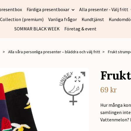
presentbox
Färdiga presentboxar
Alla presenter - Välj fritt
 Collection (premium)
Vanliga frågor
Kundtjänst
Kundomd
SOMMAR BLACK WEEK
Företag & event
m
Alla våra personliga presenter – bläddra och välj fritt
Frukt strump
Fruk
69 kr
Hur många kons
samlingen inte
Vattenmelon? 