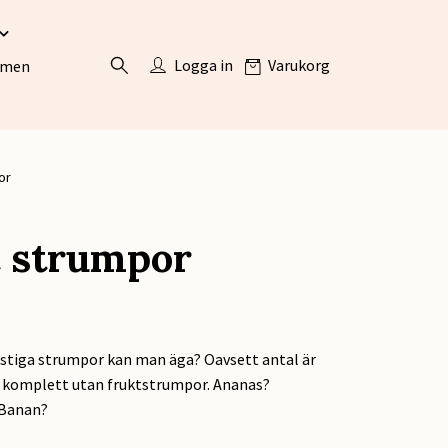
Logga in
Varukorg
ömen
or
t strumpor
tiga strumpor kan man äga? Oavsett antal är
 komplett utan fruktstrumpor. Ananas?
Banan?