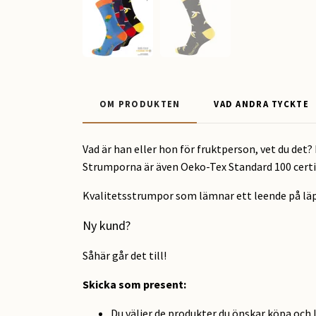
OM PRODUKTEN
VAD ANDRA TYCKTE
Vad är han eller hon för fruktperson, vet du de
Strumporna är även Oeko-Tex Standard 100 ce
Kvalitetsstrumpor som lämnar ett leende på läpp
Ny kund?
Såhär går det till!
Skicka som present
:
Du väljer de produkter du önskar köpa och 