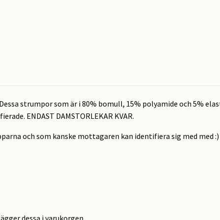
t? Dessa strumpor som är i 80% bomull, 15% polyamide och 5% elast
rtifierade. ENDAST DAMSTORLEKAR KVAR.
arna och som kanske mottagaren kan identifiera sig med med :) Vä
lägger dessa i varukorgen.