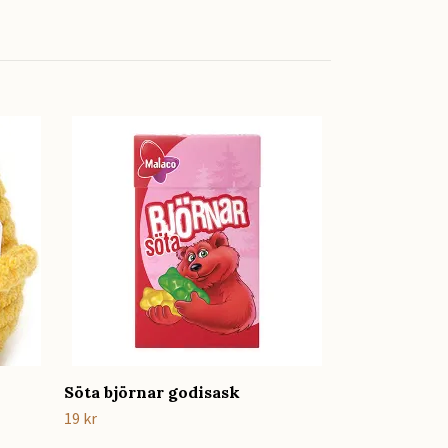
Presentbox t
459 kr
Söta björnar godisask
19 kr