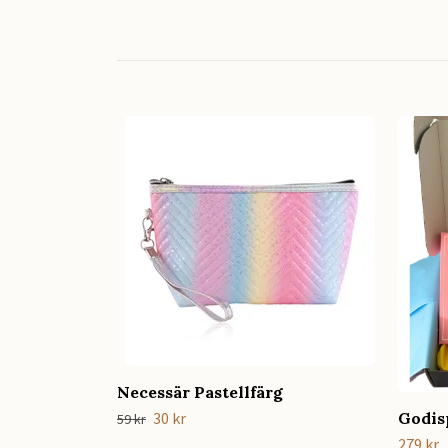
Necessär Pastellfärg
Godis
30 kr
59 kr
279 kr