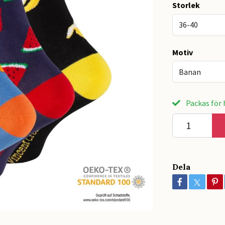
Storlek
36-40
Motiv
Banan
Packas för h
Dela