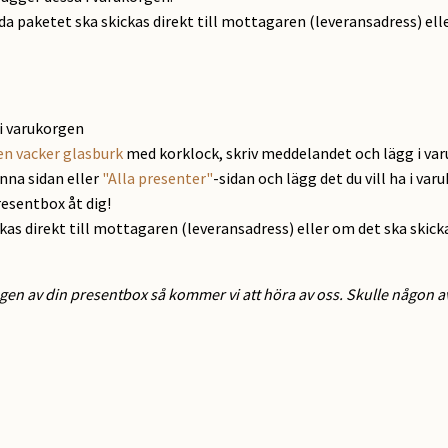
ida paketet ska skickas direkt till mottagaren (leveransadress) elle
i varukorgen
en vacker glasburk
med korklock, skriv meddelandet och lägg i va
enna sidan eller
"Alla presenter"
-sidan och lägg det du vill ha i var
resentbox åt dig!
ckas direkt till mottagaren (leveransadress) eller om det ska skick
gen av din presentbox så kommer vi att höra av oss. Skulle någon av