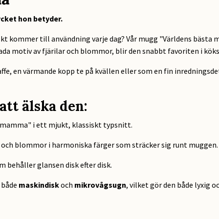
cket hon betyder.
tiskt kommer till användning varje dag? Vår mugg "Världens bästa 
ada motiv av fjärilar och blommor, blir den snabbt favoriten i kök
ffe, en värmande kopp te på kvällen eller som en fin inredningsde
t älska den:
mamma" i ett mjukt, klassiskt typsnitt.
r och blommor i harmoniska färger som sträcker sig runt muggen.
m behåller glansen disk efter disk.
l både
maskindisk
och
mikrovågsugn
, vilket gör den både lyxig o