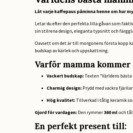
Låt varje kaffepaus påminna henne om hur my
Letar du efter den perfekta lilla gåvan som fak
sin stilrena design, eleganta typsnitt och färggl
Oavsett om det är till morgonens första kopp ka
budskap av kärlek och uppskattning.
Varför mamma kommer at
Vackert budskap:
Texten "Världens bästa 
Charmig design:
Prydd med vackra fjärila
Hög kvalitet:
Tillverkad i tålig keramik so
Gjord för vardagen:
Den rymmer
360 ml
och tå
En perfekt present till: