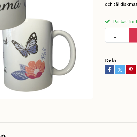
och tål diskma
Packas för h
Dela
ma