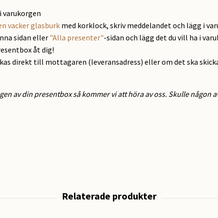
i varukorgen
en vacker glasburk
med korklock, skriv meddelandet och lägg i va
enna sidan eller
"Alla presenter"
-sidan och lägg det du vill ha i var
resentbox åt dig!
ckas direkt till mottagaren (leveransadress) eller om det ska skick
gen av din presentbox så kommer vi att höra av oss. Skulle någon av