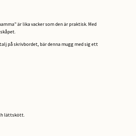
mamma" är lika vacker som den är praktisk. Med
sskåpet.
talj på skrivbordet, bär denna mugg med sig ett
ch lättskött.