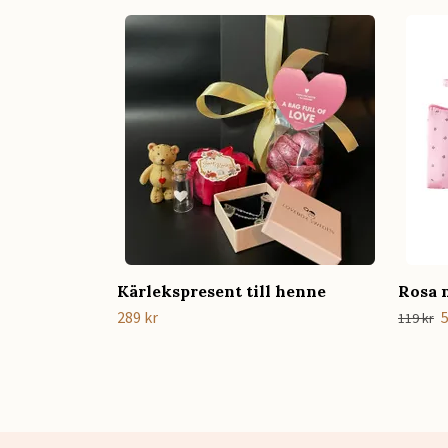
Kärlekspresent till henne
Rosa n
289 kr
5
119 kr