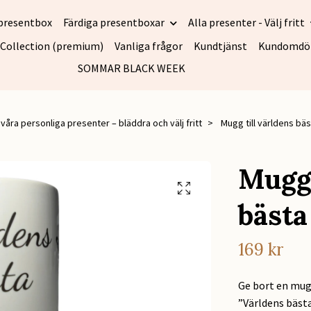
presentbox
Färdiga presentboxar
Alla presenter - Välj fritt
 Collection (premium)
Vanliga frågor
Kundtjänst
Kundomd
SOMMAR BLACK WEEK
 våra personliga presenter – bläddra och välj fritt
Mugg till världens b
Mugg 
bäst
169 kr
Ge bort en mug
”Världens bäst