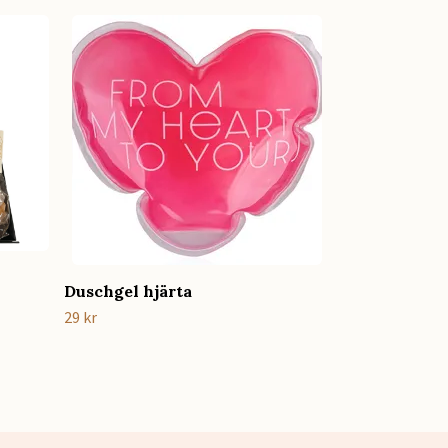
Födelsedagsp
529 kr
Duschgel hjärta
29 kr