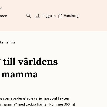
Logga in
Varukorg
ömen
ästa mamma
till världens
a mamma
g som sprider glädje varje morgon! Texten
a mamma” med vackra fjärilar. Rymmer 360 ml