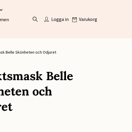
Logga in
Varukorg
ömen
sk Belle Skönheten och Odjuret
tsmask Belle
heten och
et