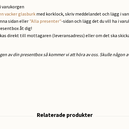
i varukorgen
en vacker glasburk
med korklock, skriv meddelandet och lägg i va
enna sidan eller
"Alla presenter"
-sidan och lägg det du vill ha i var
resentbox åt dig!
ckas direkt till mottagaren (leveransadress) eller om det ska skick
gen av din presentbox så kommer vi att höra av oss. Skulle någon av