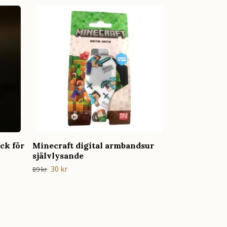
Hårmask med
49 kr
ck för
Minecraft digital armbandsur
självlysande
30 kr
89 kr