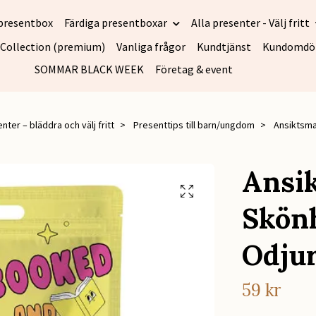
presentbox
Färdiga presentboxar
Alla presenter - Välj fritt
 Collection (premium)
Vanliga frågor
Kundtjänst
Kundomd
SOMMAR BLACK WEEK
Företag & event
nter – bläddra och välj fritt
Presenttips till barn/ungdom
Ansiktsma
Ansik
Skön
Odjur
59 kr