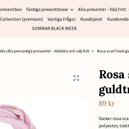
presentbox
Färdiga presentboxar
Alla presenter - Välj fritt
 Collection (premium)
Vanliga frågor
Kundtjänst
Kundomd
SOMMAR BLACK WEEK
Alla våra personliga presenter – bläddra och välj fritt
Rosa scarf med gu
Rosa 
guldt
89 kr
Vacker rosa sc
polyester, tvät