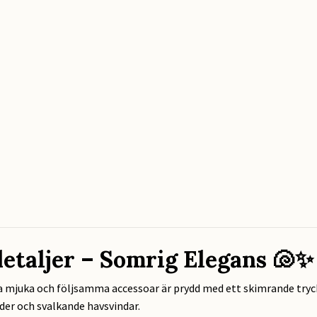
etaljer – Somrig Elegans 🐚✨
nna mjuka och följsamma accessoar är prydd med ett skimrande tryc
der och svalkande havsvindar.