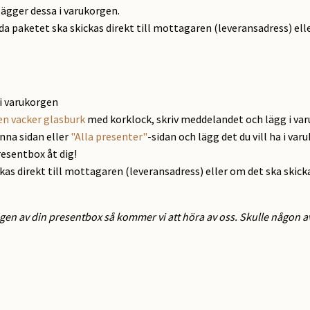
lägger dessa i varukorgen.
ida paketet ska skickas direkt till mottagaren (leveransadress) elle
i varukorgen
en vacker glasburk
med korklock, skriv meddelandet och lägg i va
enna sidan eller
"Alla presenter"
-sidan och lägg det du vill ha i var
resentbox åt dig!
ckas direkt till mottagaren (leveransadress) eller om det ska skick
gen av din presentbox så kommer vi att höra av oss. Skulle någon av