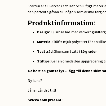
Scarfen är tillverkad i ett lätt och luftigt mater
den perfekta gåvan till någon som älskar färg och
Produktinformation:
Design:
Ljusrosa bas med vackert guldfärg
Material:
100% mjuk polyester för en silke
Tvättråd:
Skonsam tvätt i
30 grader
.
Stiltips:
Ger en omedelbar uppgradering t
Ge bort en gnutta lyx – lägg till denna skimra
Ny kund?
Såhär går det till!
Skicka som present
: