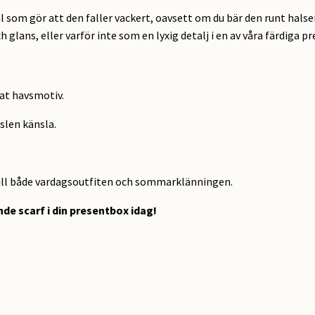
ial som gör att den faller vackert, oavsett om du bär den runt halsen
 glans, eller varför inte som en lyxig detalj i en av våra färdiga 
at havsmotiv.
slen känsla.
ill både vardagsoutfiten och sommarklänningen.
nde scarf i din presentbox idag!