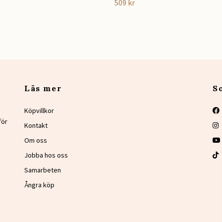
509 kr
Läs mer
S
Köpvillkor
för
Kontakt
Om oss
Jobba hos oss
Samarbeten
Ångra köp