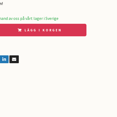
n!
and av oss på vårt lager i Sverige
LÄGG I KORGEN