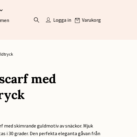
Logga in
Varukorg
ömen
ldtryck
scarf med
ryck
arf med skimrande guldmotiv av snäckor. Mjuk
tas i 30 grader. Den perfekta eleganta gåvan från