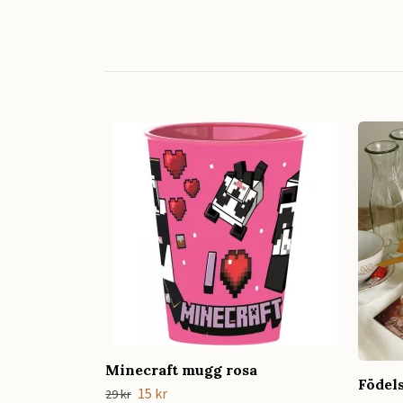
Minecraft mugg rosa
Födel
15 kr
29 kr