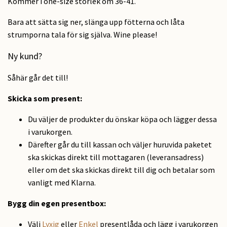
Kommer i one-size storlek om 36-41.
Bara att sätta sig ner, slänga upp fötterna och låta
strumporna tala för sig själva. Wine please!
Ny kund?
Såhär går det till!
Skicka som present
:
Du väljer de produkter du önskar köpa och lägger dessa
i varukorgen.
Därefter går du till kassan och väljer huruvida paketet
ska skickas direkt till mottagaren (leveransadress)
eller om det ska skickas direkt till dig och betalar som
vanligt med Klarna.
Bygg din egen presentbox:
Välj
Lyxig
eller
Enkel
presentlåda och lägg i varukorgen